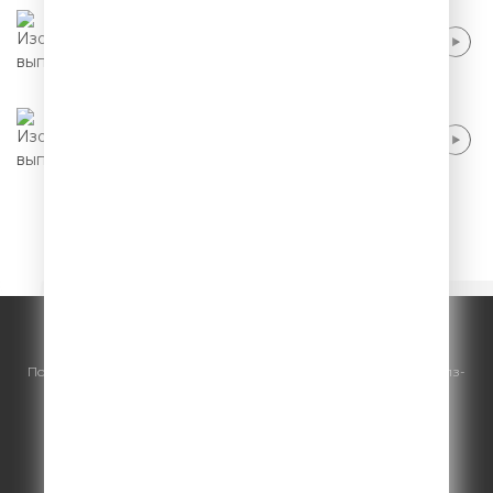
Иван Половинкин - Дети и здоровье
Иван Половинкин - В России самые
красивые девушки
Начало
13
14
15
16
17
© ООО "ГПМ Радио", 2026.
По всем вопросам
размещения рекламы
на Comedy Radio - сейлз-
хаус «ГПМ Реклама»:
+7 (495) 921-40-41
E-mail:
sales@gazprom-media.ru
https://gpmsaleshouse.ru/