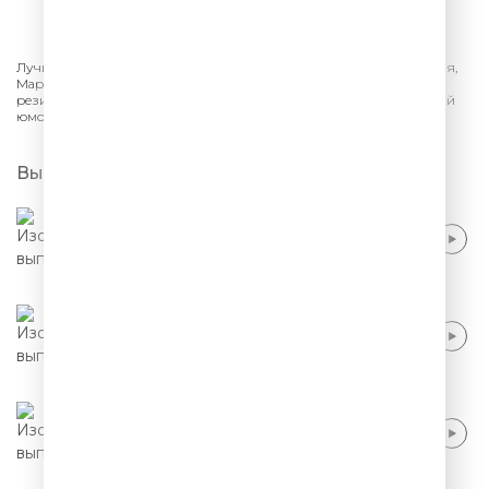
СЛУШАТЬ
Лучшее из шоу «Comedy Club» на ТНТ. Гарик Харламов, Павел Воля,
Марина Кравец, Эдуард Суровый, Тимур Батрутдинов и другие
резиденты «Камеди Клаб». Шутки, смешные песни - самый лучший
юмор.
Выпуски
Иван Половинкин - Любовники и
любовницы
Иван Половинкин - Запросы
Иван Половинкин - Женщины всегда
недовольны мужчинами