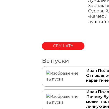
Лучшее и
Харламов
Суровый,
«Камеди 
лучший 
СЛУШАТЬ
Выпуски
Иван Поло
Отношения
карантине
Иван Поло
Почему Бу
может нал
личную жи