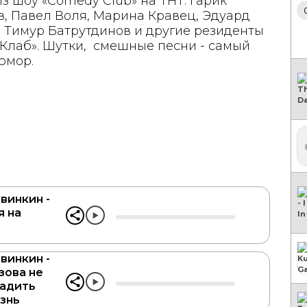
з шоу «Comedy Club» на ТНТ. Гарик
, Павел Воля, Марина Кравец, Эдуард
 Тимур Батрутдинов и другие резиденты
Клаб». Шутки, смешные песни - самый
юмор.
винкин -
 на
винкин -
зова не
адить
знь