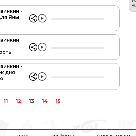
винкин -
для Яны
винкин -
ость
винкин -
к дня
го
11
12
13
14
15