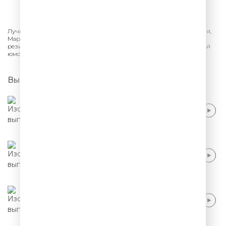
СЛУШАТЬ
Лучшее из шоу «Comedy Club» на ТНТ. Гарик Харламов, Павел Воля,
Марина Кравец, Эдуард Суровый, Тимур Батрутдинов и другие
резиденты «Камеди Клаб». Шутки, смешные песни - самый лучший
юмор.
Выпуски
USB - Как стать счастливым
USB - Прогноз на 100 лет
USB - 8 Марта