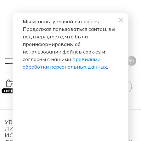
Мы используем файлы cookies.
Продолжая пользоваться сайтом, вы
подтверждаете, что были
проинформированы об
использовании файлов cookies и
согласны с нашими
правилами
16+
обработки персональных данных
.
StandUp
УВАЖАЕМЫЕ ПРАВООБЛАДАТЕЛИ И
ЛИЦЕНЗИАТЫ, ПОЛУЧИВШЕГО
ИСКЛЮЧИТЕЛЬНУЮ ЛИЦЕНЗИЮ НА