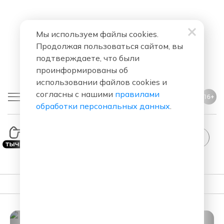
Мы используем файлы cookies.
Продолжая пользоваться сайтом, вы
подтверждаете, что были
проинформированы об
использовании файлов cookies и
согласны с нашими
правилами
16+
обработки персональных данных
.
НОВЫЕ ТРЕКИ