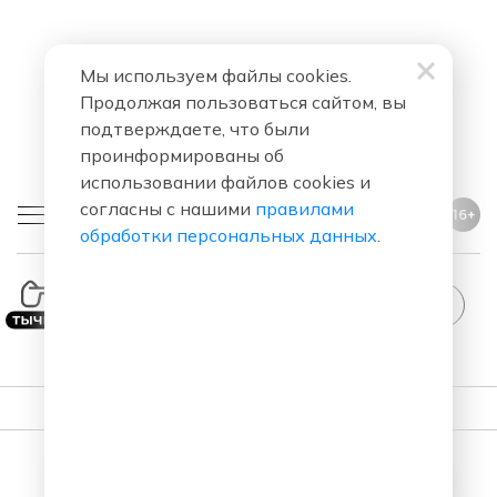
Мы используем файлы cookies.
Продолжая пользоваться сайтом, вы
подтверждаете, что были
проинформированы об
использовании файлов cookies и
согласны с нашими
правилами
16+
обработки персональных данных
.
Stand
НОВЫЕ ТРЕКИ