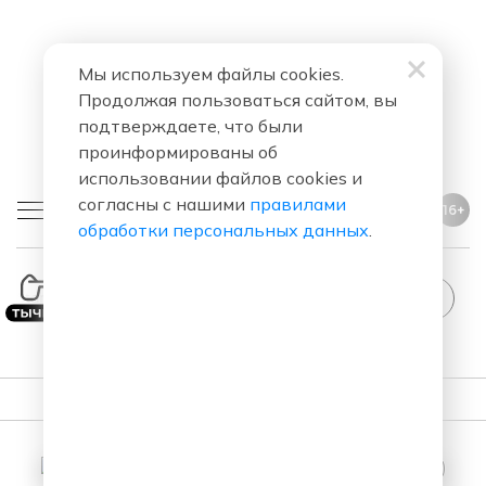
Мы используем файлы cookies.
Продолжая пользоваться сайтом, вы
подтверждаете, что были
проинформированы об
использовании файлов cookies и
согласны с нашими
правилами
16+
обработки персональных данных
.
dUp
НОВЫЕ ТРЕКИ