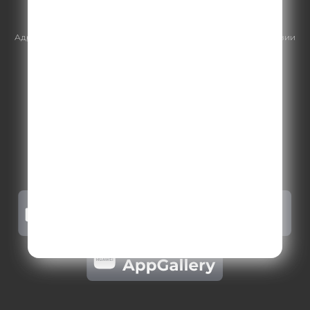
https://gpmsaleshouse.ru/
Адрес электронной почты для отправления досудебной претензии
по вопросам нарушения авторских и смежных прав:
copyright@gpmradio.ru
.
Более подробная информация для
правообладателей
.
Политика конфиденциальности
.
Реклама на Comedy radio
.
Результаты СОУТ
.
Правила участия в акциях, конкурсах, играх