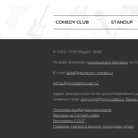
COMEDY CLUB
STANDUP
© ООО "ГПМ Радио", 2026.
По всем вопросам
размещения рекламы
на Co
E-mail:
sales@gazprom-media.ru
https://gpmsaleshouse.ru/
Адрес электронной почты для отправления д
смежных прав:
copyright@gpmradio.ru
.
Более
Политика конфиденциальности
.
Реклама на Comedy radio
.
Результаты СОУТ
.
Правила участия в акциях, конкурсах, играх