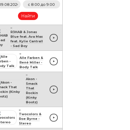
Найти
R3HAB & Jonas
Blue feat. Ava Max
feat. Kylie Cantrall
-
Sad Boy
Alle Farben &
Renè Miller
-
Body Talk
Akon
-
Smack
That
Rockin
(Kinky
Bootz)
Twocolors &
Roe Byrne
-
Stereo