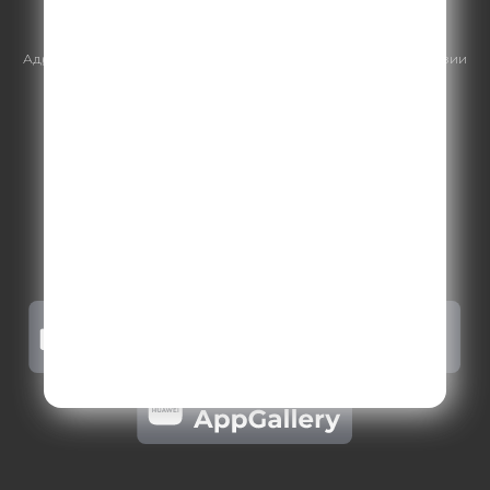
https://gpmsaleshouse.ru/
Адрес электронной почты для отправления досудебной претензии
по вопросам нарушения авторских и смежных прав:
copyright@gpmradio.ru
.
Более подробная информация для
правообладателей
.
Политика конфиденциальности
.
Реклама на Comedy radio
.
Результаты СОУТ
.
Правила участия в акциях, конкурсах, играх