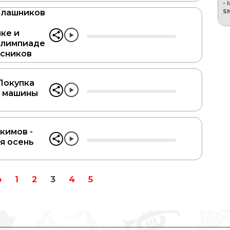
алашников
ке и
олимпиаде
сников
 Покупка
̆ машины
кимов -
я осень
о
1
2
3
4
5