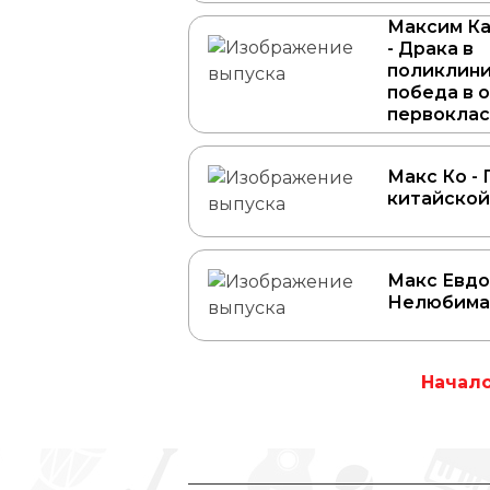
Максим К
- Драка в
поликлини
победа в 
первоклас
Макс Ко -
китайскои
Макс Евдо
Нелюбима
Начал