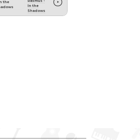
Rasmus
-
In the
Shadows