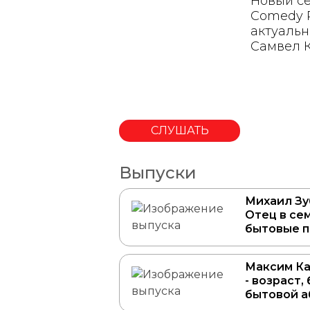
Новый се
Comedy R
актуальн
Самвел К
СЛУШАТЬ
Выпуски
Михаил Зу
Отец в се
бытовые 
Максим К
- возраст,
бытовой 