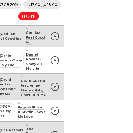
Найти
Gorillaz
-
Feel Good
Inc.
Daniel
Powter
-
Crazy All
My Life
David Guetta
feat. Anne-
Marie
-
Baby
Don't Hurt Me
Kygo & Khalid
& Gryffin
-
Save
My Love
The