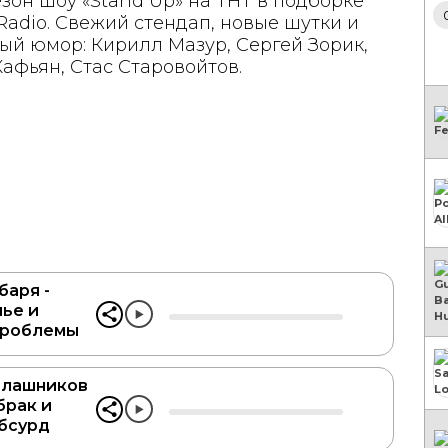
зон шоу «Stand Up» на ТНТ в подборке
adio. Свежий стендап, новые шутки и
ый юмор: Кирилл Мазур, Сергей Зорик,
афьян, Стас Старовойтов.
баря -
мье и
проблемы
алашников
 брак и
абсурд