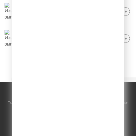
Павел Воля - Шопоголики
Павел Воля - Чиновники
Начало
1
2
3
4
5
© ООО "ГПМ Радио", 2026.
По всем вопросам
размещения рекламы
на Comedy Radio - сейлз-
хаус «ГПМ Реклама»:
+7 (495) 921-40-41
E-mail:
sales@gazprom-media.ru
https://gpmsaleshouse.ru/