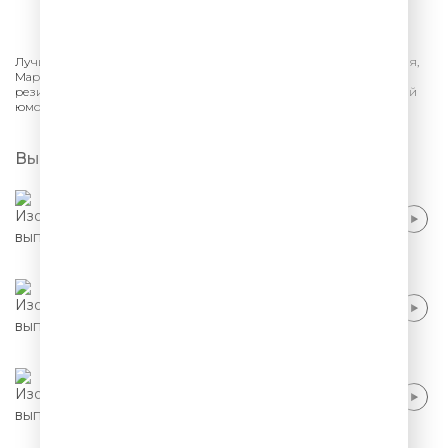
СЛУШАТЬ
Лучшее из шоу «Comedy Club» на ТНТ. Гарик Харламов, Павел Воля,
Марина Кравец, Эдуард Суровый, Тимур Батрутдинов и другие
резиденты «Камеди Клаб». Шутки, смешные песни - самый лучший
юмор.
Выпуски
Тимур Батрутдинов - Россия будущего
Тимур Батрутдинов - Охранник из 90-х
Павел Воля - Эгоисты