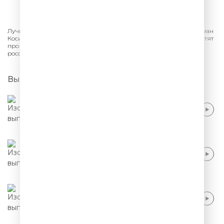
СЛУШАТЬ
Лучшее из шоу «Stand Up» на ТНТ. Тимур Джанкезов, Макс Ко, Роман
Косицын, Самвел Кафьян, Стас Старовойтов - стендап-комики шутят
про отношения, работу. Юмор про жизнь в смешных монологах
российского стендапа.
Выпуски
Стас Старовойтов - Электрошапка и
женский гормон
Стас Старовойтов - Мне в этом году
исполняется 40 лет
Стас Старовойтов - Отцовское воспитание