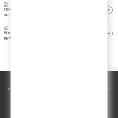
Стас Старовойтов - Я тихонечко
оскуфливаюсь
Стас Старовойтов - Мужское поведение
Начало
6
7
8
9
10
© ООО "ГПМ Радио", 2026.
По всем вопросам
размещения рекламы
на Comedy Radio - сейлз-
хаус «ГПМ Реклама»:
+7 (495) 921-40-41
E-mail:
sales@gazprom-media.ru
https://gpmsaleshouse.ru/