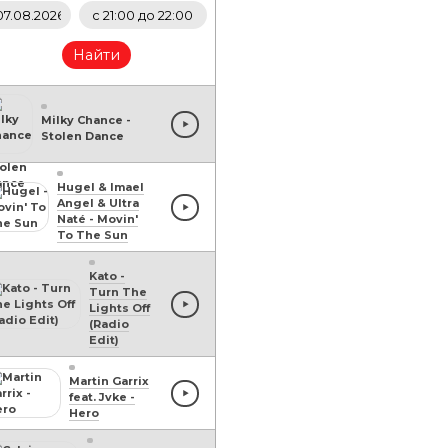
Найти
Milky Chance
-
Stolen Dance
Hugel & Imael
Angel & Ultra
Naté
-
Movin'
To The Sun
Kato
-
Turn The
Lights Off
(Radio
Edit)
Martin Garrix
feat. Jvke
-
Hero