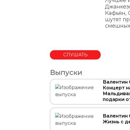
Лучшее и
Джанкезо
Кафьян, 
шутят пр
смешных 
СЛУШАТЬ
Выпуски
Валентин 
Концерт н
Мальдивах
подарки о
Валентин 
Жизнь с д