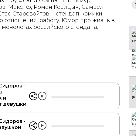
з шоу «Stand Up» на ТНТ. Тимур
в, Макс Ко, Роман Косицын, Самвел
Стас Старовойтов - стендап-комики
о отношения, работу. Юмор про жизнь в
монологах российского стендапа.
Сидоров -
а
 и
т девушки
Сидоров -
евушкой