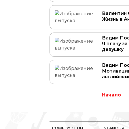
Валентин 
Жизнь в А
Вадим Пос
Я плачу за
девушку
Вадим Пос
Мотивация
английскии
Начало
COMEDY CLUB
STANDUP