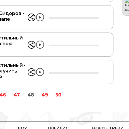
Сидоров -
напе
тильный -
 свою
тильный -
 учить
̆
46
47
48
49
50
ШОУ
ПЛЕЙЛИСТ
НОВЫЕ ТРЕКИ