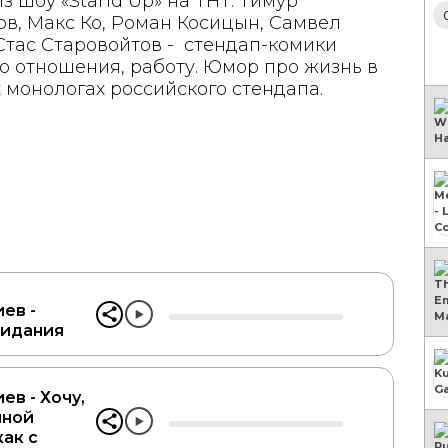
з шоу «Stand Up» на ТНТ. Тимур
в, Макс Ко, Роман Косицын, Самвел
Стас Старовойтов - стендап-комики
о отношения, работу. Юмор про жизнь в
монологах российского стендапа.
ев -
видания
ев - Хочу,
ной
как с