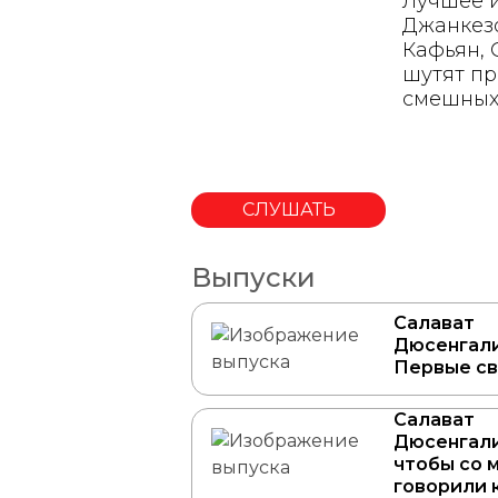
Лучшее и
Джанкезо
Кафьян, 
шутят пр
смешных 
СЛУШАТЬ
Выпуски
Салават
Дюсенгали
Первые с
Салават
Дюсенгали
чтобы со м
говорили 