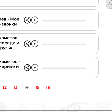
ев - Мое
м-звонки
хаметов -
соседи и
рузья
хаметов -
мерике и
12
13
14
15
16