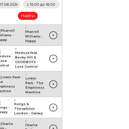
Найти
Pharrell
Williams
-
Happy
Meduza feat.
Becky Hill &
GOODBOYS
-
Lose Control
Linkin
Park
-
The
Emptiness
Machine
Kungs &
Theophilus
London
-
Galaxy
Charlie