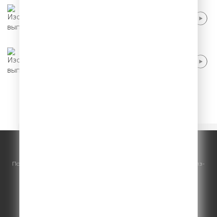
Саша Муратова - Своя квартира в Москве
Саша Муратова - Сайты знакомств
1
2
3
4
5
© ООО "ГПМ Радио", 2026.
По всем вопросам
размещения рекламы
на Comedy Radio - сейлз-
хаус «ГПМ Реклама»:
+7 (495) 921-40-41
E-mail:
sales@gazprom-media.ru
https://gpmsaleshouse.ru/