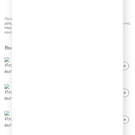
СЛУШАТЬ
Лучшее из шоу «Женский Стендап» на ТНТ. Монологи и юмор от
девушек-комиков: Саша Муратова, Сауле Юсупова, Ольга Малащенко,
Мария Маркова. Смешно про отношения, шутки о семье и работе -
юмор женского Stand Up.
Выпуски
Саша Муратова - Я завидую оптимистам
Саша Муратова - Красивая жизнь
Саша Муратова - Тупые измены