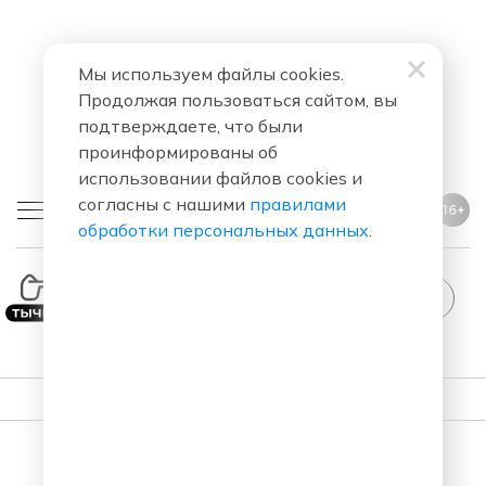
Мы используем файлы cookies.
Продолжая пользоваться сайтом, вы
подтверждаете, что были
проинформированы об
использовании файлов cookies и
согласны с нашими
правилами
16+
обработки персональных данных
.
НОВЫЕ ТРЕКИ