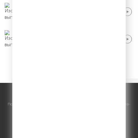
Саша Муратова - Своя квартира в Москве
Саша Муратова - Сайты знакомств
1
2
3
4
5
© ООО "ГПМ Радио", 2026.
По всем вопросам
размещения рекламы
на Comedy Radio - сейлз-
хаус «ГПМ Реклама»:
+7 (495) 921-40-41
E-mail:
sales@gazprom-media.ru
https://gpmsaleshouse.ru/