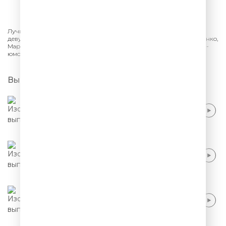
СЛУШАТЬ
Лучшее из шоу «Женский Стендап» на ТНТ. Монологи и юмор от
девушек-комиков: Саша Муратова, Сауле Юсупова, Ольга Малащенко,
Мария Маркова. Смешно про отношения, шутки о семье и работе -
юмор женского Stand Up.
Выпуски
Саша Муратова - Я завидую оптимистам
Саша Муратова - Красивая жизнь
Саша Муратова - Тупые измены