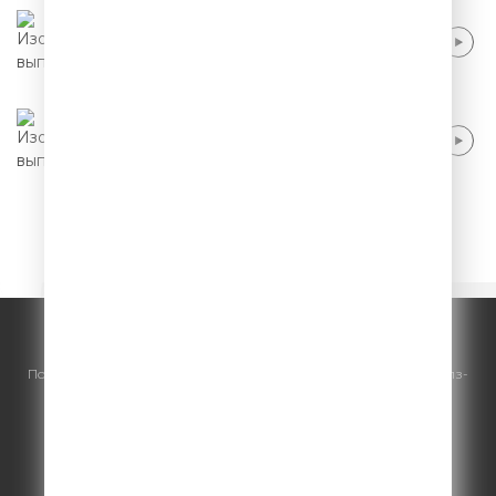
Маргарита Родина - 45 лет, четвертый
брак и храп
Маргарита Родина - Воспитание детей и
встреча с бывшим мужем
Начало
24
25
26
27
28
© ООО "ГПМ Радио", 2026.
По всем вопросам
размещения рекламы
на Comedy Radio - сейлз-
хаус «ГПМ Реклама»:
+7 (495) 921-40-41
E-mail:
sales@gazprom-media.ru
https://gpmsaleshouse.ru/