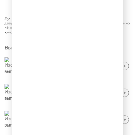
СЛУШАТЬ
Лучшее из шоу «Женский Стендап» на ТНТ. Монологи и юмор от
девушек-комиков: Саша Муратова, Сауле Юсупова, Ольга Малащенко,
Мария Маркова. Смешно про отношения, шутки о семье и работе -
юмор женского Stand Up.
Выпуски
Маргарита Родина - Многодетная мать
Маргарита Родина - Кармический долг и
разница в возрасте
Маргарита Родина - Деменция и
расставание с мужчиной