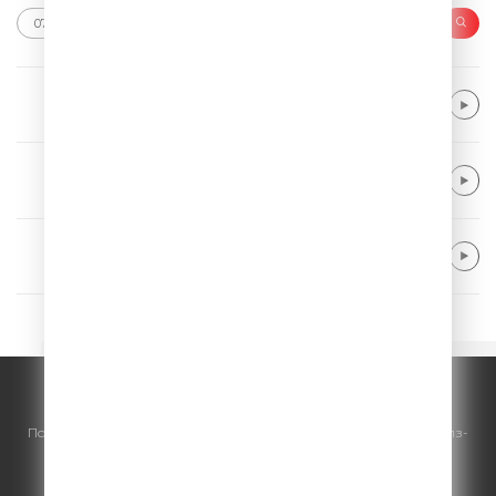
LEONY & Calum Scott
Stay
The Script
Superheroes
Nicky Youre & dazy
Sunroof
© ООО "ГПМ Радио", 2026.
По всем вопросам
размещения рекламы
на Comedy Radio - сейлз-
хаус «ГПМ Реклама»:
+7 (495) 921-40-41
E-mail:
sales@gazprom-media.ru