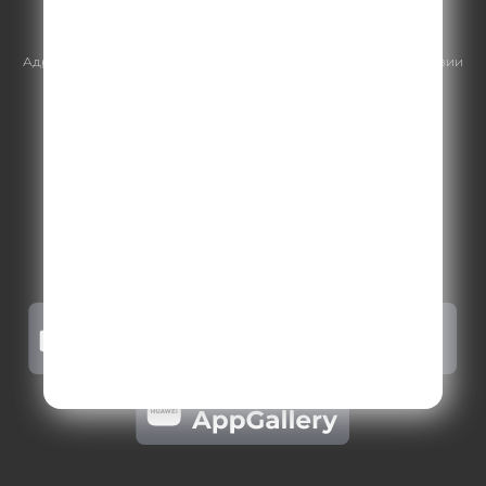
https://gpmsaleshouse.ru/
Адрес электронной почты для отправления досудебной претензии
по вопросам нарушения авторских и смежных прав:
copyright@gpmradio.ru
.
Более подробная информация для
правообладателей
.
Политика конфиденциальности
.
Реклама на Comedy radio
.
Результаты СОУТ
.
Правила участия в акциях, конкурсах, играх