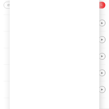
Paul Van Dyk feat. Rea Garvey
Let Go (Single Edit)
YOUNOTUS & Daddy DJ
Flip Side
Ed Sheeran
Bad Habits
Dermot Kennedy
Kiss Me
Milky Chance
Stolen Dance