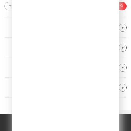
YOUNOTUS & Daddy DJ
Flip Side
Ed Sheeran
Bad Habits
Dermot Kennedy
Kiss Me
Milky Chance
Stolen Dance
© ООО "ГПМ Радио", 2026.