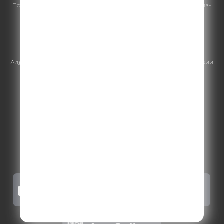
По всем вопросам
размещения рекламы
на Comedy Radio - сейлз-
хаус «ГПМ Реклама»:
+7 (495) 921-40-41
E-mail:
sales@gazprom-media.ru
https://gpmsaleshouse.ru/
Адрес электронной почты для отправления досудебной претензии
по вопросам нарушения авторских и смежных прав:
copyright@gpmradio.ru
.
Более подробная информация для
правообладателей
.
Политика конфиденциальности
.
Реклама на Comedy radio
.
Результаты СОУТ
.
Правила участия в акциях, конкурсах, играх