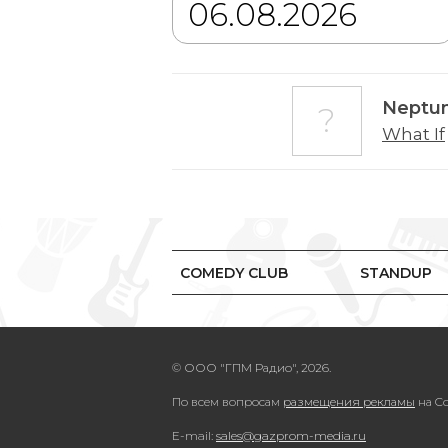
Neptun
What If
COMEDY CLUB
STANDUP
© ООО "ГПМ Радио", 2026.
По всем вопросам
размещения рекламы
на Co
E-mail:
sales@gazprom-media.ru