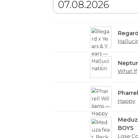
Regard
Halluci
Neptun
What If
Pharrel
Happy
Meduza
BOYS
Lose Co