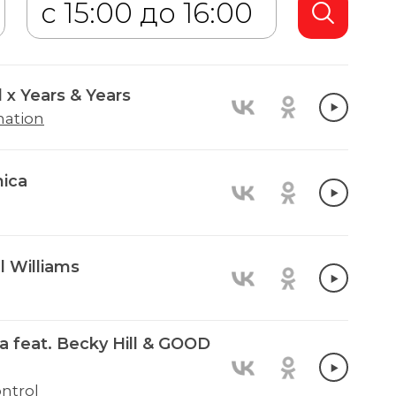
 x Years & Years
nation
ica
l Williams
 feat. Becky Hill & GOOD
ntrol