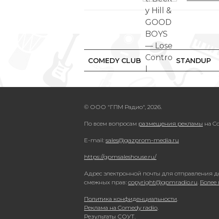
COMEDY CLUB
STANDUP
© ООО "ГПМ Радио", 2026.
По всем вопросам
размещения рекламы
на Co
E-mail:
sales@gazprom-media.ru
https://gpmsaleshouse.ru/
Адрес электронной почты для отправления д
смежных прав:
copyright@gpmradio.ru
.
Более
Политика конфиденциальности
.
Реклама на Comedy radio
.
Результаты СОУТ
.