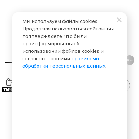
Мы используем файлы cookies.
Продолжая пользоваться сайтом, вы
подтверждаете, что были
проинформированы об
использовании файлов cookies и
согласны с нашими
правилами
16+
обработки персональных данных
.
НОВЫЕ ТРЕКИ