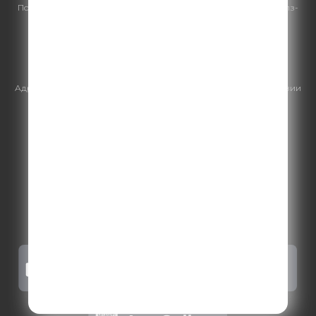
По всем вопросам
размещения рекламы
на Comedy Radio - сейлз-
хаус «ГПМ Реклама»:
+7 (495) 921-40-41
E-mail:
sales@gazprom-media.ru
https://gpmsaleshouse.ru/
Адрес электронной почты для отправления досудебной претензии
по вопросам нарушения авторских и смежных прав:
copyright@gpmradio.ru
.
Более подробная информация для
правообладателей
.
Политика конфиденциальности
.
Реклама на Comedy radio
.
Результаты СОУТ
.
Правила участия в акциях, конкурсах, играх