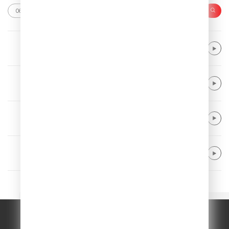
Kungs & Theophilus London
Galaxy
Charlie Puth
Attention
Twocolors
Heavy Metal Love
Linkin Park
The Emptiness Machine
© ООО "ГПМ Радио", 2026.