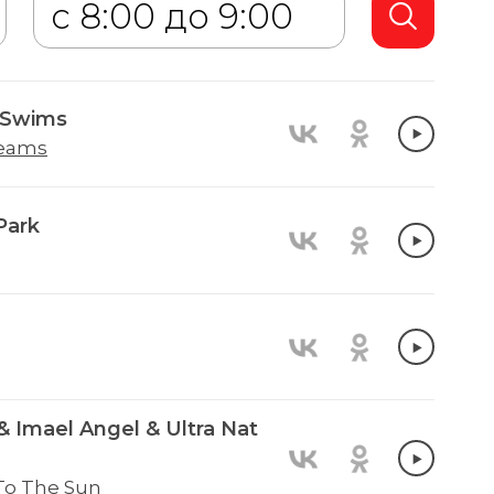
 Swims
eams
Park
& Imael Angel & Ultra Nat
To The Sun