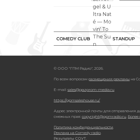
COMEDY CLUB
STANDUP
© ООО "ГПМ Радио", 2026.
По всем вопросам
размещения рекламы
на Co
E-mail:
sales@gazprom-media.ru
https://gpmsaleshouse.ru/
Адрес электронной почты для отправления д
смежных прав:
copyright@gpmradio.ru
.
Более
Политика конфиденциальности
.
Реклама на Comedy radio
.
Результаты СОУТ
.