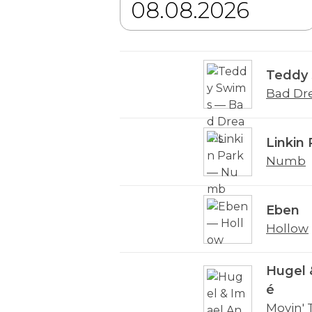
Teddy
Bad Dr
Linkin 
Numb
Eben
Hollow
Hugel 
é
Movin' 