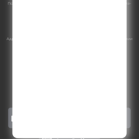
По всем вопросам
размещения рекламы
на Comedy Radio - сейлз-
хаус «ГПМ Реклама»:
+7 (495) 921-40-41
E-mail:
sales@gazprom-media.ru
https://gpmsaleshouse.ru/
Адрес электронной почты для отправления досудебной претензии
по вопросам нарушения авторских и смежных прав:
copyright@gpmradio.ru
.
Более подробная информация для
правообладателей
.
Политика конфиденциальности
.
Реклама на Comedy radio
.
Результаты СОУТ
.
Правила участия в акциях, конкурсах, играх