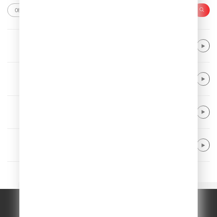
Alice Merton
No Roots
Kaiser Chiefs
Ruby
Alle Farben & Majestic
From Disco To Disco
Kygo & Khalid & Gryffin
Save My Love
© ООО "ГПМ Радио", 2026.