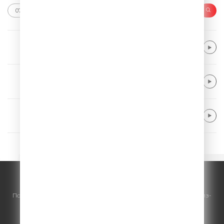
Walk The Moon
Shut Up and Dance
Giant Rooks
Want It Back
Kygo feat. Zak Abel & Nile Rodgers
For Life
© ООО "ГПМ Радио", 2026.
По всем вопросам
размещения рекламы
на Comedy Radio - сейлз-
хаус «ГПМ Реклама»:
+7 (495) 921-40-41
E-mail:
sales@gazprom-media.ru