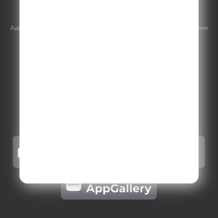
https://gpmsaleshouse.ru/
Адрес электронной почты для отправления досудебной претензии
по вопросам нарушения авторских и смежных прав:
copyright@gpmradio.ru
.
Более подробная информация для
правообладателей
.
Политика конфиденциальности
.
Реклама на Comedy radio
.
Результаты СОУТ
.
Правила участия в акциях, конкурсах, играх