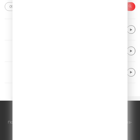
Charlie Puth
Attention
Train
Drive By
Crash Adams
New Heart
© ООО "ГПМ Радио", 2026.
По всем вопросам
размещения рекламы
на Comedy Radio - сейлз-
хаус «ГПМ Реклама»:
+7 (495) 921-40-41
E-mail:
sales@gazprom-media.ru