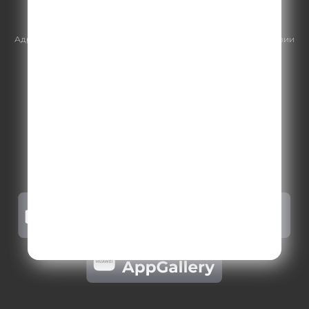
https://gpmsaleshouse.ru/
Адрес электронной почты для отправления досудебной претензии
по вопросам нарушения авторских и смежных прав:
copyright@gpmradio.ru
.
Более подробная информация для
правообладателей
.
Политика конфиденциальности
.
Реклама на Comedy radio
.
Результаты СОУТ
.
Правила участия в акциях, конкурсах, играх