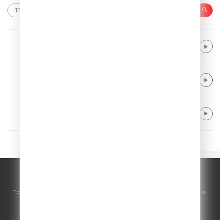
The Script
Superheroes
Muse
Something Human
Giant Rooks
Want It Back
© ООО "ГПМ Радио", 2026.
По всем вопросам
размещения рекламы
на Comedy Radio - сейлз-
хаус «ГПМ Реклама»:
+7 (495) 921-40-41
E-mail:
sales@gazprom-media.ru