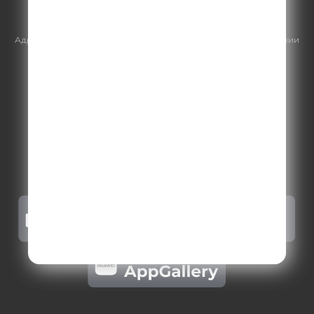
https://gpmsaleshouse.ru/
Адрес электронной почты для отправления досудебной претензии
по вопросам нарушения авторских и смежных прав:
copyright@gpmradio.ru
.
Более подробная информация для
правообладателей
.
Политика конфиденциальности
.
Реклама на Comedy radio
.
Результаты СОУТ
.
Правила участия в акциях, конкурсах, играх