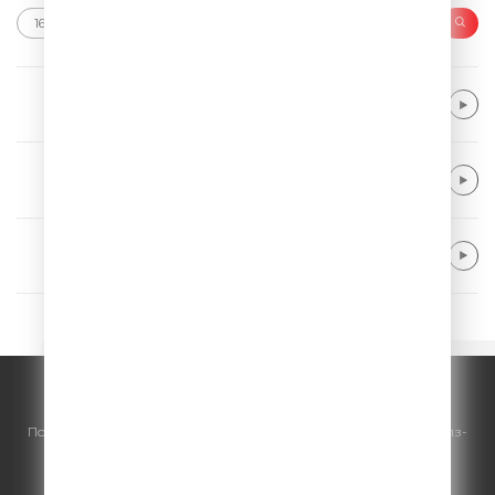
Muse
Something Human
Meduza & Henry Camamile
Don’t Wanna Go Home
David Guetta & Alphaville & Ava Max
Forever Young
© ООО "ГПМ Радио", 2026.
По всем вопросам
размещения рекламы
на Comedy Radio - сейлз-
хаус «ГПМ Реклама»:
+7 (495) 921-40-41
E-mail:
sales@gazprom-media.ru