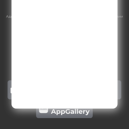
https://gpmsaleshouse.ru/
Адрес электронной почты для отправления досудебной претензии
по вопросам нарушения авторских и смежных прав:
copyright@gpmradio.ru
.
Более подробная информация для
правообладателей
.
Политика конфиденциальности
.
Реклама на Comedy radio
.
Результаты СОУТ
.
Правила участия в акциях, конкурсах, играх