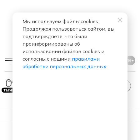
Мы используем файлы cookies.
Продолжая пользоваться сайтом, вы
подтверждаете, что были
проинформированы об
использовании файлов cookies и
согласны с нашими
правилами
16+
обработки персональных данных
.
S
НОВЫЕ ТРЕКИ