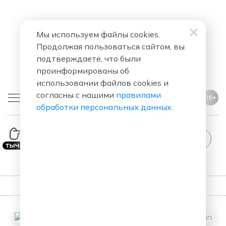
Мы используем файлы cookies.
Продолжая пользоваться сайтом, вы
подтверждаете, что были
проинформированы об
использовании файлов cookies и
согласны с нашими
правилами
16+
обработки персональных данных
.
НОВЫЕ ТРЕКИ