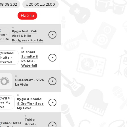
Найти
Kygo feat. Zak
Abel & Nile
Rodgers
-
For Life
Michael
Schulte &
R3HAB
-
Waterfall
COLDPLAY
-
Viva
La Vida
Kygo & Khalid
& Gryffin
-
Save
My Love
Tokio
Hotel
-