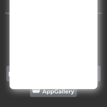
https://gpmsaleshouse.ru/
Адрес электронной почты для отправления досудебной претензии
по вопросам нарушения авторских и смежных прав:
copyright@gpmradio.ru
.
Более подробная информация для
правообладателей
.
Политика конфиденциальности
.
Реклама на Comedy radio
.
Результаты СОУТ
.
Правила участия в акциях, конкурсах, играх