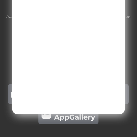
https://gpmsaleshouse.ru/
Адрес электронной почты для отправления досудебной претензии
по вопросам нарушения авторских и смежных прав:
copyright@gpmradio.ru
.
Более подробная информация для
правообладателей
.
Политика конфиденциальности
.
Реклама на Comedy radio
.
Результаты СОУТ
.
Правила участия в акциях, конкурсах, играх