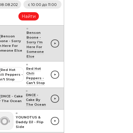
Найти
Benson
Boone
-
Sorry I'm
Here For
Someone
Else
Red Hot
Chili
Peppers
-
Can't Stop
DNCE
-
Cake By
The Ocean
YOUNOTUS &
Daddy DJ
-
Flip
Side