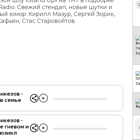
зон шоу «Stand Up» на ТНТ в подборке
adio. Свежий стендап, новые шутки и
ый юмор: Кирилл Мазур, Сергей Зорик,
афьян, Стас Старовойтов.
нкезов -
 в семье
нкезов -
е гневом и
мюзикл