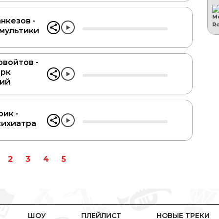
нкезов -
 мультики
войтов -
арк
ий
рик -
сихиатра
2
3
4
5
ШОУ
ПЛЕЙЛИСТ
НОВЫЕ ТРЕКИ