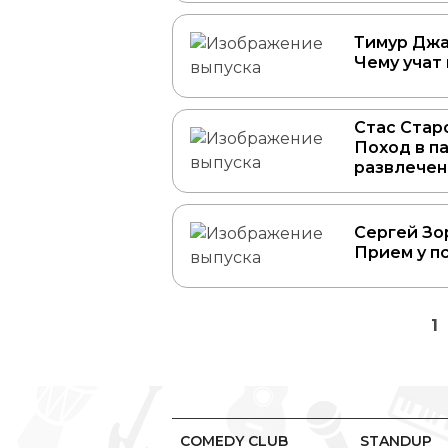
Тимур Джа
Чему учат
Стас Старо
Поход в п
развлечен
Сергей Зо
Прием у п
1
COMEDY CLUB
STANDUP