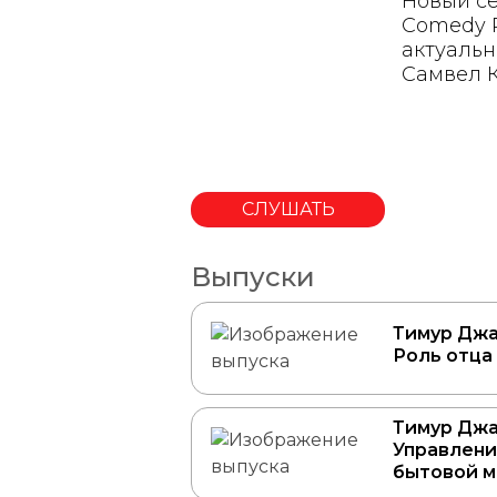
Новый се
Comedy R
актуальн
Самвел К
СЛУШАТЬ
Выпуски
Тимур Джа
Роль отца
Тимур Джа
Управлени
бытовой 