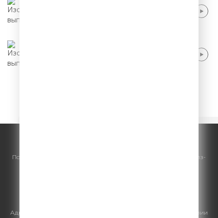
Стас Старовойтов - Поход в парк
развлечений
Сергей Зорик - Прием у психиатра
1
2
3
4
5
© ООО "ГПМ Радио", 2026.
По всем вопросам
размещения рекламы
на Comedy Radio - сейлз-
хаус «ГПМ Реклама»:
+7 (495) 921-40-41
E-mail:
sales@gazprom-media.ru
https://gpmsaleshouse.ru/
Адрес электронной почты для отправления досудебной претензии