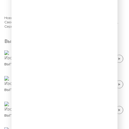
СЛУШАТЬ
Новый сезон шоу «Stand Up» на ТНТ в подборке Comedy Radio.
Свежий стендап, новые шутки и актуальный юмор: Кирилл Мазур,
Сергей Зорик, Самвел Кафьян, Стас Старовойтов.
Выпуски
Тимур Джанкезов - Роль отца в семье
Тимур Джанкезов - Управление гневом и
бытовой мюзикл
Тимур Джанкезов - Чему учат мультики