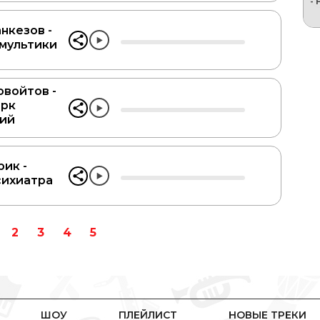
нкезов -
 мультики
войтов -
арк
ий
рик -
сихиатра
2
3
4
5
ШОУ
ПЛЕЙЛИСТ
НОВЫЕ ТРЕКИ