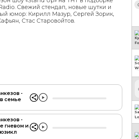
зон шоу «Stand Up» на ТНТ в подборке
adio. Свежий стендап, новые шутки и
ый юмор: Кирилл Мазур, Сергей Зорик,
афьян, Стас Старовойтов.
нкезов -
 в семье
нкезов -
е гневом и
мюзикл