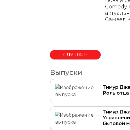
Новый се
Comedy R
актуальн
Самвел К
СЛУШАТЬ
Выпуски
Тимур Джа
Роль отца
Тимур Джа
Управлени
бытовой 