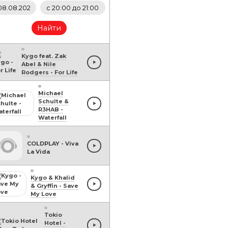
Найти
Kygo feat. Zak
Abel & Nile
Rodgers
-
For Life
Michael
Schulte &
R3HAB
-
Waterfall
COLDPLAY
-
Viva
La Vida
Kygo & Khalid
& Gryffin
-
Save
My Love
Tokio
Hotel
-