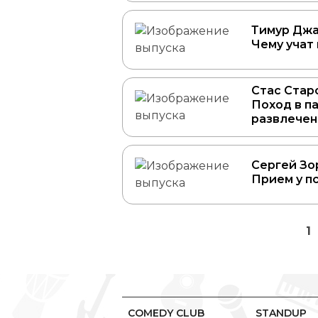
Тимур Джа
Чему учат
Стас Старо
Поход в п
развлечен
Сергей Зо
Прием у п
1
COMEDY CLUB
STANDUP