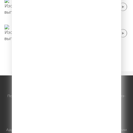
Павел Воля - Спорт после 46
Павел Воля - Мужики стали нежными
1
2
3
4
5
© ООО "ГПМ Радио", 2026.
По всем вопросам
размещения рекламы
на Comedy Radio - сейлз-
хаус «ГПМ Реклама»:
+7 (495) 921-40-41
E-mail:
sales@gazprom-media.ru
https://gpmsaleshouse.ru/
Адрес электронной почты для отправления досудебной претензии