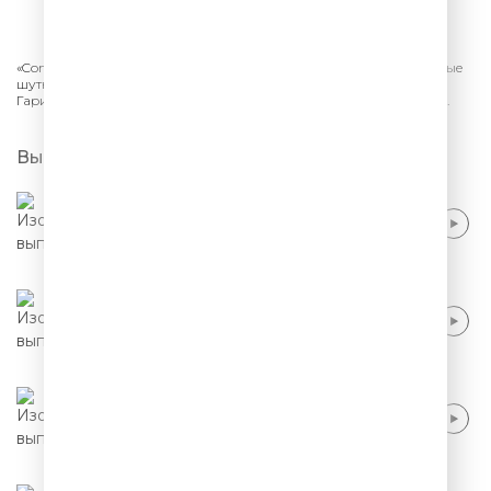
СЛУШАТЬ
«Comedy Club.
Сезон 2026» на ТНТ в подборке Comedy Radio. Новые
шутки, актуальный юмор, смешные песни от резидентов Камеди:
Гарик Харламов, Павел Воля, Марина Кравец, Тимур Батрутдинов.
Выпуски
Тимур Батрутдинов, Демис Карибидис -
Файлы Эпштейна
Тимур Батрутдинов - Москва, царские
палаты
Тимур Батрутдинов и резиденты - Письмо
Трампу