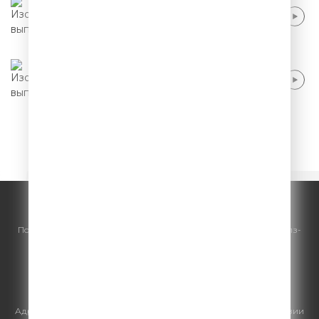
Павел Воля - Спорт после 46
Павел Воля - Мужики стали нежными
1
2
3
4
5
© ООО "ГПМ Радио", 2026.
По всем вопросам
размещения рекламы
на Comedy Radio - сейлз-
хаус «ГПМ Реклама»:
+7 (495) 921-40-41
E-mail:
sales@gazprom-media.ru
https://gpmsaleshouse.ru/
Адрес электронной почты для отправления досудебной претензии