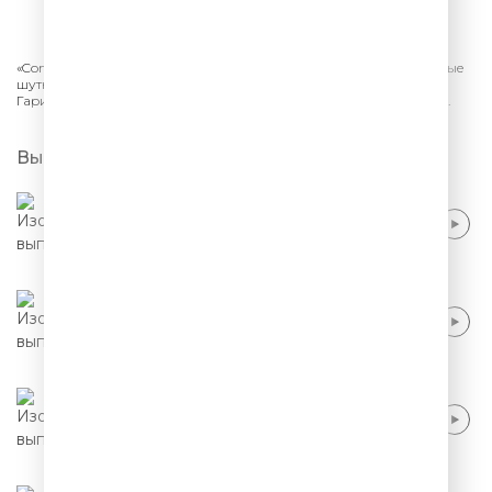
СЛУШАТЬ
«Comedy Club.
Сезон 2026» на ТНТ в подборке Comedy Radio. Новые
шутки, актуальный юмор, смешные песни от резидентов Камеди:
Гарик Харламов, Павел Воля, Марина Кравец, Тимур Батрутдинов.
Выпуски
Тимур Батрутдинов, Демис Карибидис -
Файлы Эпштейна
Тимур Батрутдинов - Москва, царские
палаты
Тимур Батрутдинов и резиденты - Письмо
Трампу