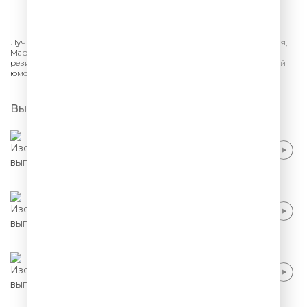
СЛУШАТЬ
Лучшее из шоу «Comedy Club» на ТНТ. Гарик Харламов, Павел Воля,
Марина Кравец, Эдуард Суровый, Тимур Батрутдинов и другие
резиденты «Камеди Клаб». Шутки, смешные песни - самый лучший
юмор.
Выпуски
Женя Синяков - Первые свидания
Женя Синяков - Маги и экстрасенсы в тик-
токе
Женя Синяков - Как стать миллионером