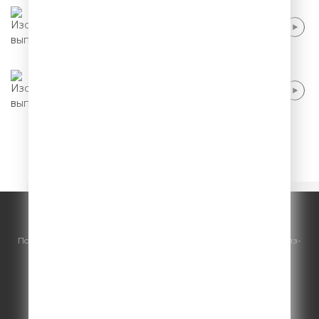
Женя Синяков - Интервью на Патриках
Женя Синяков - Знакомства в интернете
Начало
17
18
19
20
21
© ООО "ГПМ Радио", 2026.
По всем вопросам
размещения рекламы
на Comedy Radio - сейлз-
хаус «ГПМ Реклама»:
+7 (495) 921-40-41
E-mail:
sales@gazprom-media.ru
https://gpmsaleshouse.ru/