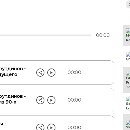
00:00
рутдинов -
00:00
дущего
рутдинов -
00:00
з 90-х
я -
00:00