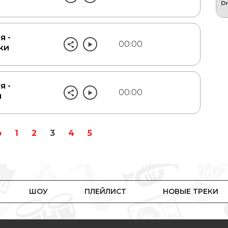
я -
00:00
ки
я -
00:00
и
о
1
2
3
4
5
ШОУ
ПЛЕЙЛИСТ
НОВЫЕ ТРЕКИ