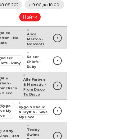
Найти
Alice
Merton
-
No Roots
Kaiser
Chiefs
-
Ruby
Alle Farben
& Majestic
-
From Disco
To Disco
Kygo & Khalid
& Gryffin
-
Save
My Love
Teddy
Swims
-