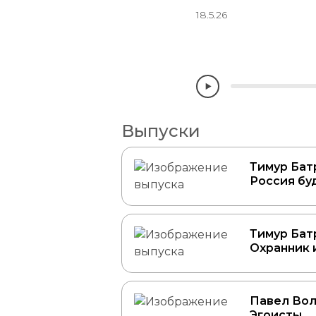
18.5.26
Выпуски
Тимур Бат
Россия бу
Тимур Бат
Охранник и
Павел Вол
Эгоисты