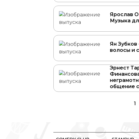
Ярослав О
Музыка дл
Ян Зубков
волосы и 
Эрнест Та
Финансов
неграмотн
общение с
1