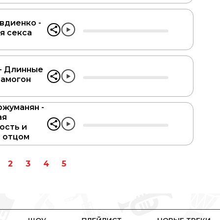
вдиенко -
я секса
 - Длинные
самогон
ржуманян -
ая
ость и
 отцом
2
3
4
5