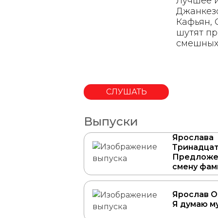
Лучшее и
Джанкезо
Кафьян, 
шутят пр
смешных 
СЛУШАТЬ
Выпуски
Ярослава
Тринадцат
Предложе
смену фа
Ярослав О
Я думаю м