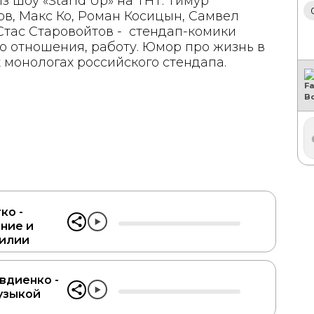
з шоу «Stand Up» на ТНТ. Тимур
в, Макс Ко, Роман Косицын, Самвел
Стас Старовойтов - стендап-комики
о отношения, работу. Юмор про жизнь в
монологах российского стендапа.
ко -
ние и
милии
вдиенко -
узыкой