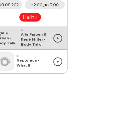
Найти
Alle Farben &
Renè Miller
-
Body Talk
Neptunica
-
What If