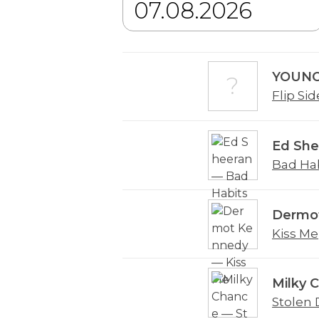
YOUNO
Flip Sid
Ed She
Bad Ha
Dermo
Kiss Me
Milky 
Stolen