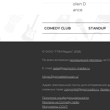
COMEDY CLUB
STANDUP
© ООО "ГПМ Радио", 2026.
По всем вопросам
размещения рекламы
на Co
E-mail:
sales@gazprom-media.ru
https://gpmsaleshouse.ru/
Адрес электронной почты для отправления д
смежных прав:
copyright@gpmradio.ru
.
Более
Политика конфиденциальности
.
Реклама на Comedy radio
.
Результаты СОУТ
.