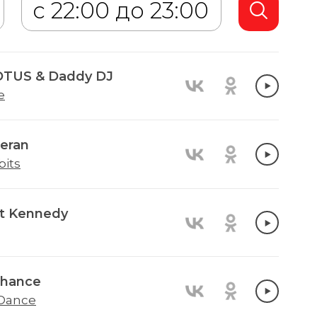
TUS & Daddy DJ
e
eran
bits
t Kennedy
Chance
 Dance