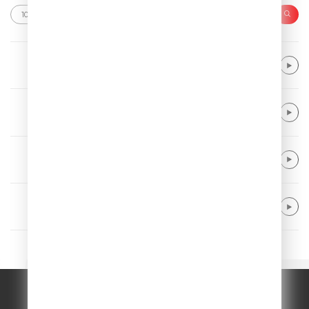
Ed Sheeran feat. Pharrell Williams
Sing
Sunrise Avenue
Fairytale Gone Bad
Eben
Hollow
Giant Rooks
Want It Back
© ООО "ГПМ Радио", 2026.