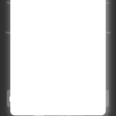
По всем вопросам
размещения рекламы
на Comedy Radio - сейлз-
хаус «ГПМ Реклама»:
+7 (495) 921-40-41
E-mail:
sales@gazprom-media.ru
https://gpmsaleshouse.ru/
Адрес электронной почты для отправления досудебной претензии
по вопросам нарушения авторских и смежных прав:
copyright@gpmradio.ru
.
Более подробная информация для
правообладателей
.
Политика конфиденциальности
.
Реклама на Comedy radio
.
Результаты СОУТ
.
Правила участия в акциях, конкурсах, играх