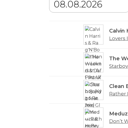
Calvin
Lovers I
The We
Starboy
Clean 
Rather
Meduz
Don’t 