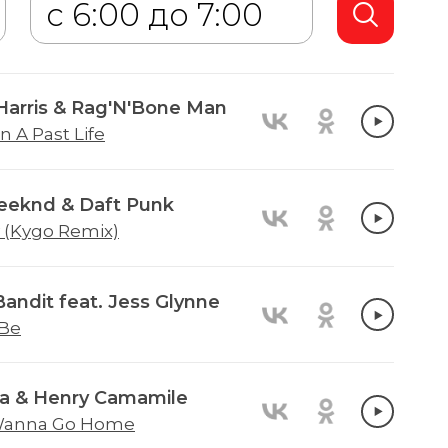
 Harris & Rag'N'Bone Man
n A Past Life
eknd & Daft Punk
 (Kygo Remix)
Bandit feat. Jess Glynne
 Be
a & Henry Camamile
Wanna Go Home