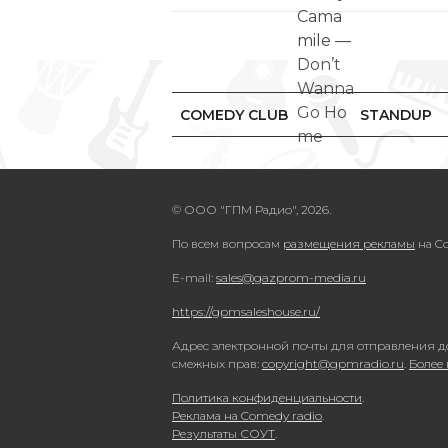
COMEDY CLUB
STANDUP
© ООО "ГПМ Радио", 2026.
По всем вопросам
размещения рекламы
на Co
E-mail:
sales@gazprom-media.ru
https://gpmsaleshouse.ru/
Адрес электронной почты для отправления д
смежных прав:
copyright@gpmradio.ru
.
Более
Политика конфиденциальности
.
Реклама на Comedy radio
.
Результаты СОУТ
.