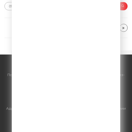
Purple Disco Machine & Hurts
Wonderful Life '25
© ООО "ГПМ Радио", 2026.
По всем вопросам
размещения рекламы
на Comedy Radio - сейлз-
хаус «ГПМ Реклама»:
+7 (495) 921-40-41
E-mail:
sales@gazprom-media.ru
https://gpmsaleshouse.ru/
Адрес электронной почты для отправления досудебной претензии
по вопросам нарушения авторских и смежных прав:
copyright@gpmradio.ru
.
Более подробная информация для
правообладателей
.