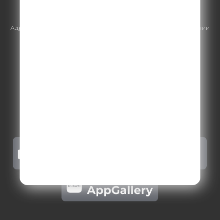
https://gpmsaleshouse.ru/
Адрес электронной почты для отправления досудебной претензии
по вопросам нарушения авторских и смежных прав:
copyright@gpmradio.ru
.
Более подробная информация для
правообладателей
.
Политика конфиденциальности
.
Реклама на Comedy radio
.
Результаты СОУТ
.
Правила участия в акциях, конкурсах, играх