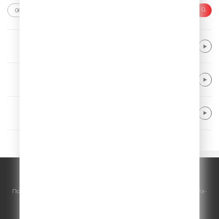
LAMBERT, Adam
Whataya Want from Me
Giant Rooks
Want It Back
Merk & Kremont feat. DNCE
Hands Up
© ООО "ГПМ Радио", 2026.
По всем вопросам
размещения рекламы
на Comedy Radio - сейлз-
хаус «ГПМ Реклама»:
+7 (495) 921-40-41
E-mail:
sales@gazprom-media.ru